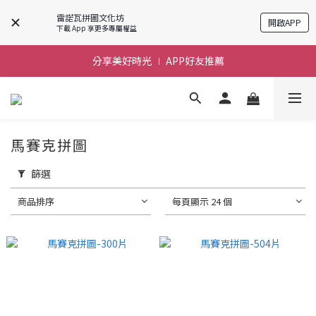
雷諾瓦拼圖文化坊
開啟APP
前進~怪獸一族系列活動!
下載 App 享更多專屬權益
分享美好時光 ∣ APP好友推薦
前進~怪獸一族系列活動!
前進~怪獸一族系列活動!
馬賽克拼圖
篩選
商品排序
每頁顯示 24 個