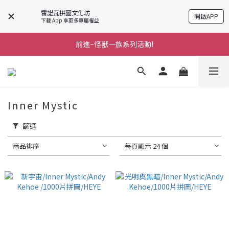
雷諾瓦拼圖文化坊
開啟APP
下載 App 享更多專屬權益
前進~怪獸一族系列活動!
前進~怪獸一族系列活動!
分享美好時光 ∣ APP好友推薦
前進~怪獸一族系列活動!
Inner Mystic
篩選
商品排序
每頁顯示 24 個