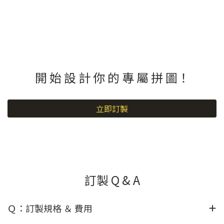
開 始 設 計 你 的 專 屬 拼 圖！
立即訂製
訂製 Q & A
Ｑ：訂製規格 ＆ 費用