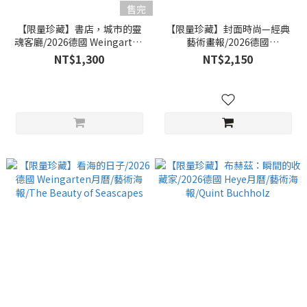
售完
【限量珍藏】書店，城市的靈
【限量珍藏】封面時尚—經典
魂客廳/2026德國 Weingarten
藝術畫報/2026德國
月曆/建築海報/Bookstores
Weingarten月曆/藝術海報/莫
NT$1,300
NT$2,150
內/馬蒂斯/梵谷/克林特