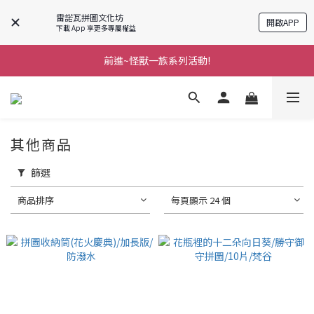
雷諾瓦拼圖文化坊
開啟APP
下載 App 享更多專屬權益
前進~怪獸一族系列活動!
前進~怪獸一族系列活動!
分享美好時光 ∣ APP好友推薦
前進~怪獸一族系列活動!
其他商品
篩選
商品排序
每頁顯示 24 個