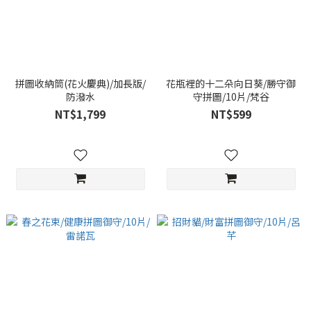
拼圖收納筒(花火慶典)/加長版/
花瓶裡的十二朵向日葵/勝守御
防潑水
守拼圖/10片/梵谷
NT$1,799
NT$599