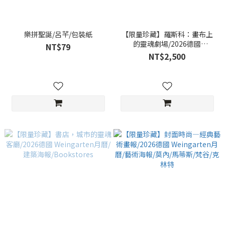
樂拼聖誕/呂芊/包裝紙
【限量珍藏】羅斯科：畫布上
的靈魂劇場/2026德國
NT$79
Weingarten月曆/藝術海
NT$2,500
報/Mark Rothko