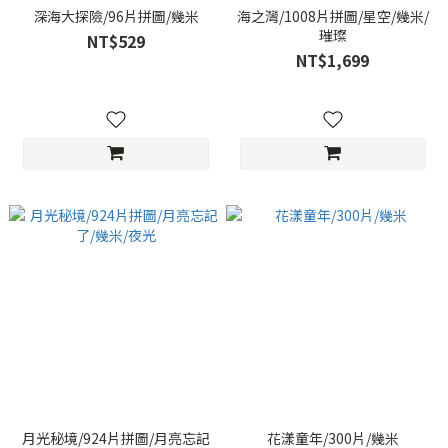
深海大探險/96片拼圖/幾米
海之灣/1008片拼圖/星空/幾米/
璀璨
NT$529
NT$1,699
月光秘境/924片拼圖/月亮忘記
花漾童年/300片/幾米