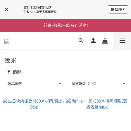
雷諾瓦拼圖文化坊
開啟APP
下載 App 享更多專屬權益
前進~怪獸一族系列活動!
前進~怪獸一族系列活動!
分享美好時光 ∣ APP好友推薦
前進~怪獸一族系列活動!
幾米
篩選
商品排序
每頁顯示 24 個