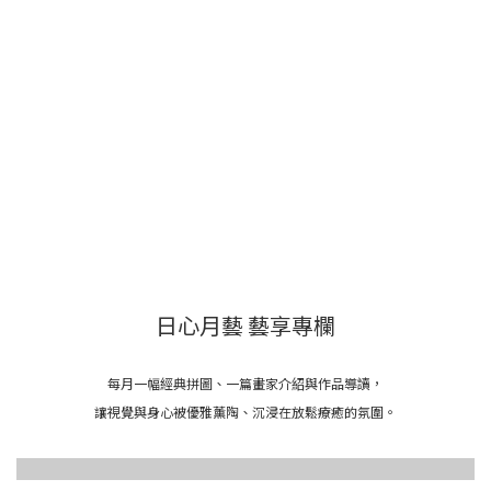
日心月藝 藝享專欄
每月一幅經典拼圖、一篇畫家介紹與作品導讀，
讓視覺與身心被優雅薰陶、沉浸在放鬆療癒的氛圍。