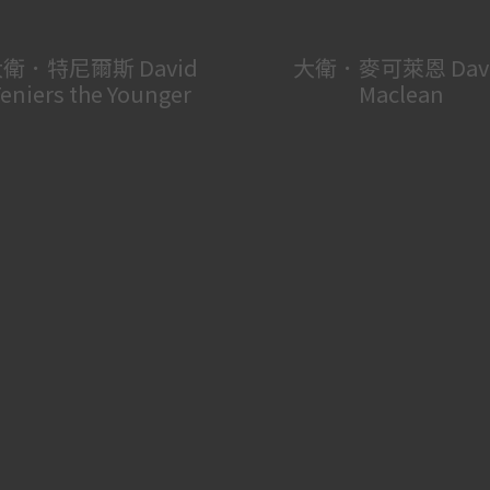
衛．特尼爾斯 David
大衛．麥可萊恩 Dav
eniers the Younger
Maclean