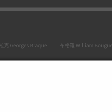
克 Georges Braque
布格羅 William Bougue