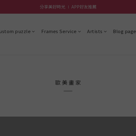
前進~怪獸一族系列活動!
前進~怪獸一族系列活動!
ustom puzzle
Frames Service
Artists
Blog pag
歐 美 畫 家
——