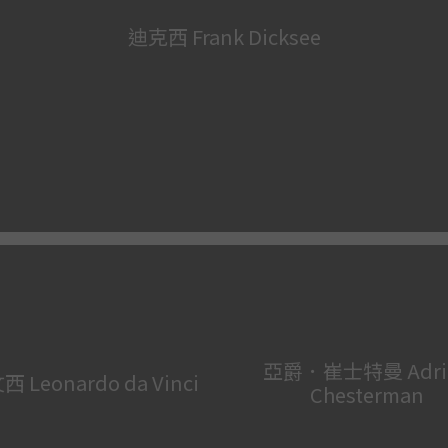
迪克西 Frank Dicksee
亞爵．崔士特曼 Adri
 Leonardo da Vinci
Chesterman