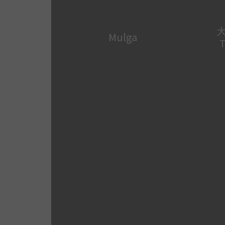
大
Mulga
T