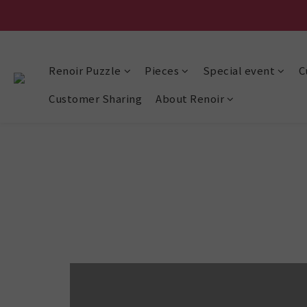
Renoir Puzzle
Pieces
Special event
C
Customer Sharing
About Renoir