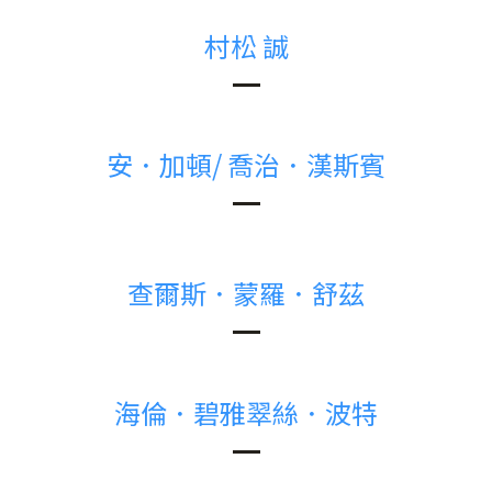
村松 誠
安．加頓/ 喬治．漢斯賓
查爾斯．蒙羅．舒茲
海倫．碧雅翠絲．波特