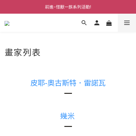
前進~怪獸一族系列活動!
前進~怪獸一族系列活動!
分享美好時光 ∣ APP好友推薦
前進~怪獸一族系列活動!
畫家列表
皮耶-奧古斯特．雷諾瓦
幾米