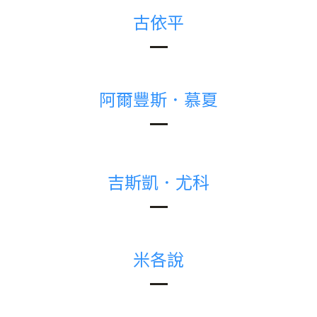
古依平
阿爾豐斯．慕夏
吉斯凱．尤科
米各說