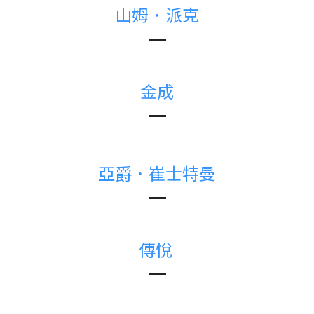
山姆．派克
金成
亞爵．崔士特曼
傳悅