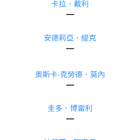
卡拉．戴利
安德莉亞．緹克
奧斯卡-克勞德．莫內
圭多．博雷利