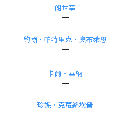
朗世寧
約翰．帕特里克．奧布萊恩
卡爾．華納
珍妮．克蘿絲坎普