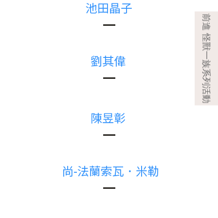
池田晶子
劉其偉
陳昱彰
尚-法蘭索瓦．米勒