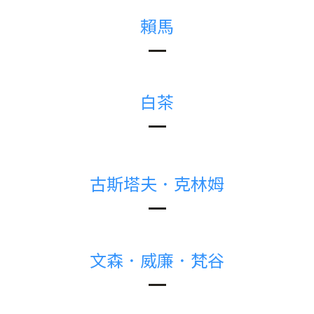
賴馬
白茶
古斯塔夫．克林姆
文森．威廉．梵谷