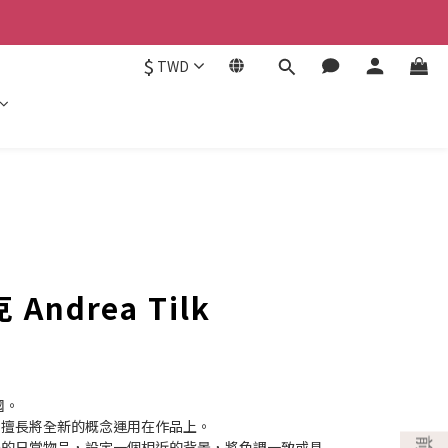
$
TWD
ndrea Tilk
國。
，擅長將全新的概念運用在作品上。
遍的日常物品，設定一個相近的背景，將色調一致或具