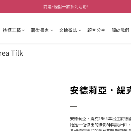
前進~怪獸一族系列活動!
前進~怪獸一族系列活動!
分享美好時光 ∣ APP好友推薦
裱框工藝
藝術畫家
文摘微誌
顧客分享
關於我們
前進~怪獸一族系列活動!
a Tilk
安德莉亞．緹克 A
安德莉亞．緹克1964年出生於德
她是一位傑出的攝影師與設計師
多幅極受歡迎的創作即是取用普