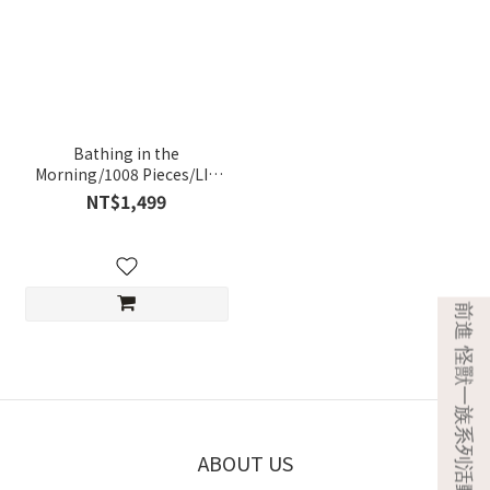
Bathing in the
Morning/1008 Pieces/LIN
Chih-Chu
NT$1,499
ABOUT US