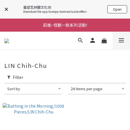
雷諾瓦拼圖文化坊
Open
Download the app to enjoy more exclusive offers
前進~怪獸一族系列活動!
前進~怪獸一族系列活動!
分享美好時光 ∣ APP好友推薦
前進~怪獸一族系列活動!
LIN Chih-Chu
Filter
Sort by
24 Items per page