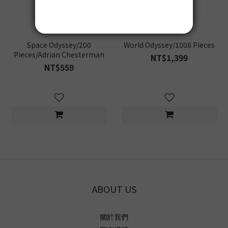
Space Odyssey/200
World Odyssey/1008 Pieces
Pieces/Adrian Chesterman
NT$1,399
NT$559
ABOUT US
關於我們