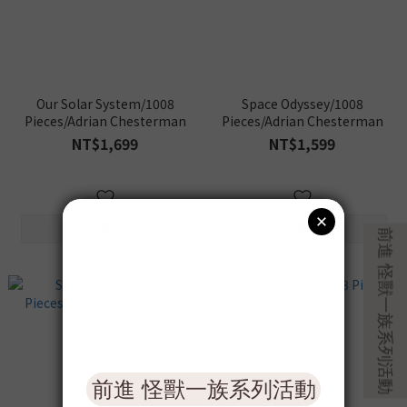
Our Solar System/1008
Space Odyssey/1008
Pieces/Adrian Chesterman
Pieces/Adrian Chesterman
NT$1,699
NT$1,599