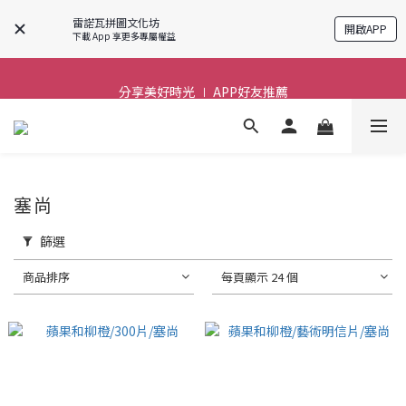
雷諾瓦拼圖文化坊
開啟APP
下載 App 享更多專屬權益
前進~怪獸一族系列活動!
前進~怪獸一族系列活動!
分享美好時光 ∣ APP好友推薦
前進~怪獸一族系列活動!
塞尚
篩選
商品排序
每頁顯示 24 個