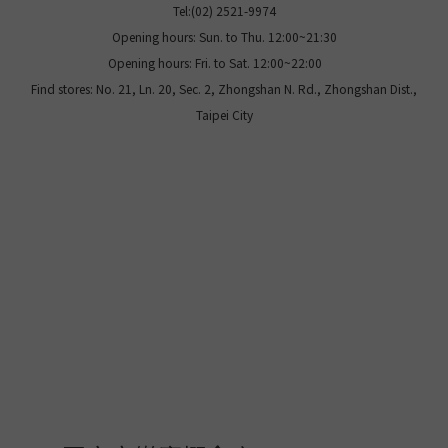
Tel:(02) 2521-9974
Opening hours: Sun. to Thu. 12:00~21:30
Opening hours: Fri. to Sat. 12:00~22:00
Find stores: No. 21, Ln. 20, Sec. 2, Zhongshan N. Rd., Zhongshan Dist.,
Taipei City