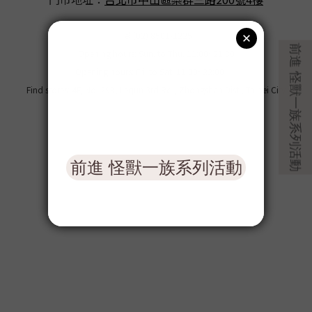
Tel:(02) 8501-1225
Opening hours: Sun. to Thu. 11:00~21:30
Opening hours: Fri. to Sat. 11:00~22:00
Find stores: 4F, No. 299, Lequn 3rd Rd., Zhongshan Dist., Taipei City