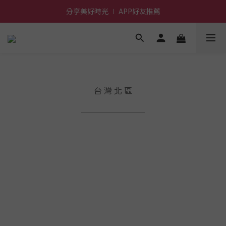
分享美好時光 ∣ APP好友推薦
前進~怪獸一族系列活動!
前進~怪獸一族系列活動!
台 灣 北 區
￣￣￣￣￣￣￣