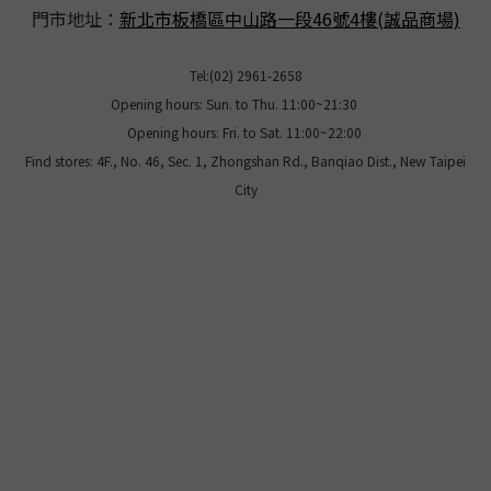
門市地址：
新北市板橋區中山路一段46號4樓(誠品商場)
Tel:(02) 2961-2658
Opening hours: Sun. to Thu. 11:00~21:30
Opening hours: Fri. to Sat. 11:00~22:00
Find stores: 4F., No. 46, Sec. 1, Zhongshan Rd., Banqiao Dist., New Taipei
City