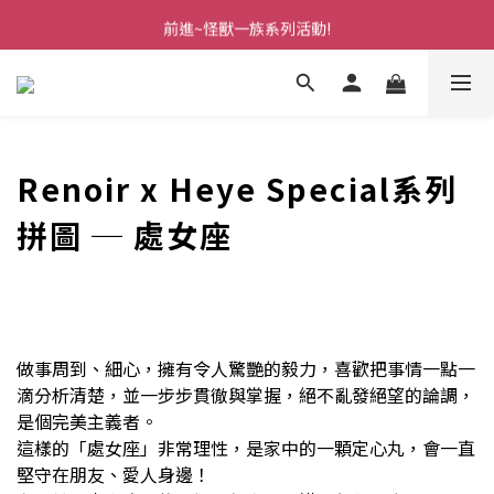
前進~怪獸一族系列活動!
前進~怪獸一族系列活動!
分享美好時光 ∣ APP好友推薦
前進~怪獸一族系列活動!
Renoir x Heye Special系列
拼圖 ─
處女座
做事周到、細心，擁有令人驚艷的毅力，喜歡把事情一點一
滴分析清楚，並一步步貫徹與掌握，絕不亂發絕望的論調，
是個完美主義者。
這樣的「處女座」非常理性，是家中的一顆定心丸，會一直
堅守在朋友、愛人身邊！