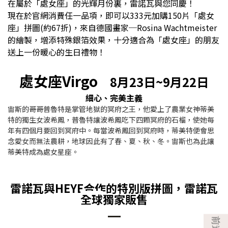
在屬於
「處女座」的光輝月份裏，雷諾瓦與您同慶！
現在於官網消費任一品項，即可以333元加購150片
「處女
座
」拼圖
(約67折)，來自德國畫家─Rosina Wachtmeister
的繪製，增添特殊銀箔效果，十分適合為
「處女
座
」的朋友
送上一份暖心的生日禮物！
處女座Virgo
8月23日~9月22日
細心、完美主義
宙斯的哥哥普魯特是掌管地獄的冥府之王，他愛上了農業女神蒂美
特的獨生女波希鳳，普魯特讓波希鳳吃下四顆冥府的石榴，使她每
年有四個月要回到冥府中。每當波希鳳回到冥府時，蒂美特便會思
念愛女而無法農耕，地球因此有了春、夏、秋、冬。宙斯也為此讓
蒂美特成為處女星座。
雷諾瓦與HEYE合作的特別版拼圖，雷諾瓦
全球
獨家販售