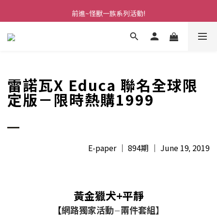
前進~怪獸一族系列活動!
前進~怪獸一族系列活動!
分享美好時光 ∣ APP好友推薦
前進~怪獸一族系列活動!
雷諾瓦X Educa 聯名全球限
定版－限時熱購1999
E-paper
｜
894期
｜
June 19
2019
,
黃金獵犬+平靜
【
網路獨家活動
兩件套組】
－