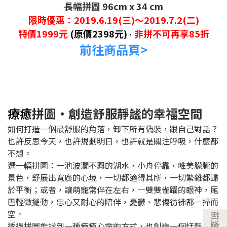
長幅拼圖 96cm x 34 cm
限時優惠：2019.6.19(三)～2019.7.2(二)
特價1999元
(原價2398元)
​非拼不可再享85折
，
前往商品頁>
療癒
拼圖‧創造舒服靜謐的幸福空間
如何打造一個最舒服的角落，卸下所有偽裝，跟自己對話？
也許反思今天，也許規劃明日，也許就是關注呼吸，什麼都
不想。
選一幅拼圖：一池波瀾不興的湖水，小舟停靠，唯美朦朧的
景色，舒展出寬廣的心境，一切都適得其所，一切繁雜都歸
於平衡；或者，讓萌寵常伴在左右，一雙雙雀躍的眼神，尾
巴輕微擺動，忠心又耐心的陪伴，憂鬱、悲傷彷彿都一掃而
空。
透過拼圖能找到一種療癒心靈的方式，也創造一個恬靜的氛