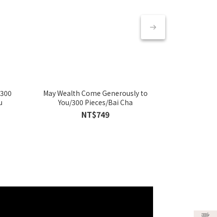
/300
May Wealth Come Generously to
God of Weal
u
You/300 Pieces/Bai Cha
NT$749