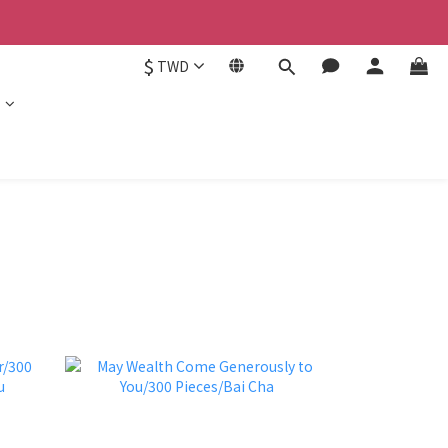
$
TWD
e