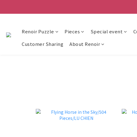
Renoir Puzzle
Pieces
Special event
C
Customer Sharing
About Renoir