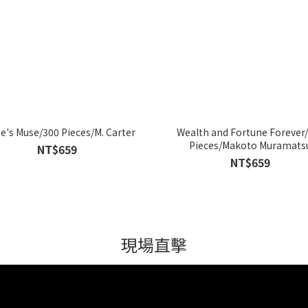
e's Muse/300 Pieces/M. Carter
Wealth and Fortune Forever
Pieces/Makoto Muramats
NT$659
NT$659
現場直擊