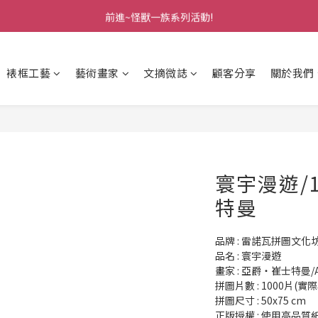
前進~怪獸一族系列活動!
前進~怪獸一族系列活動!
分享美好時光 ∣ APP好友推薦
裱框工藝
藝術畫家
文摘微誌
顧客分享
關於我們
前進~怪獸一族系列活動!
寰宇漫遊/
特曼
品牌 : 雷諾瓦拼圖文化
品名 : 寰宇漫遊
畫家 : 亞爵‧崔士特曼/Adr
拼圖片數 : 1000片(實際
拼圖尺寸 : 50x75 cm
正版授權 : 使用高品