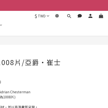
$
TWD
立即購買
1008片/亞爵‧崔士
坊
ian Chesterman
為1008片)
質紙材，並以高清畫質呈現。