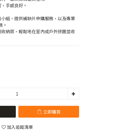
緊密，手感良好。
服務小組，提供補缺片申購服務，以及專業
務。
拼圖收納筒，輕鬆地在室內或戶外拼圖並收
立即購買
加入追蹤清單