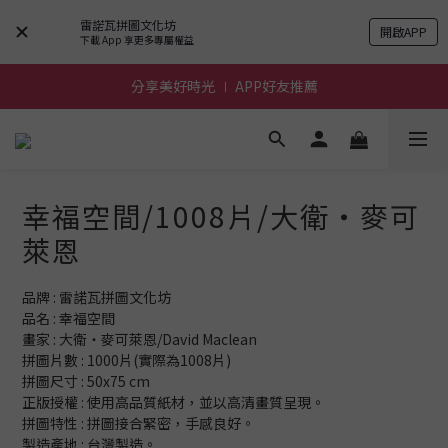
雷諾瓦拼圖文化坊
開啟APP
前進~怪獸一族系列活動!
下載 App 享更多專屬權益
分享美好時光 ∣ APP好友推薦
前進~怪獸一族系列活動!
前進~怪獸一族系列活動!
幸福空間/1008片/大衛‧麥可
萊恩
品牌 : 雷諾瓦拼圖文化坊
品名 : 幸福空間
畫家 : 大衛‧麥可萊恩/David Maclean
拼圖片數 : 1000片(實際為1008片)
拼圖尺寸 : 50x75 cm
正版授權 : 使用高品質紙材，並以高清畫質呈現。
拼圖特性 : 拼圖接合緊密，手感良好。
製造產地 : 台灣製造。