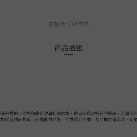
送貨及付款方式
商品描述
用著熟悉的三原色和綠呈現單純的意象，藍天因烏雲密布陰鬱感，沉重又
再如從前精心描摹，完成此作品後，他惟感到空虛，甚至被絕望吞噬，兩