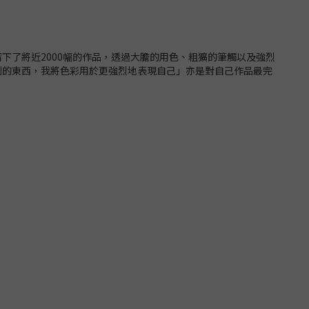
，留下了將近2000幅的作品，透過大膽的用色、粗獷的筆觸以及強烈
到的東西，我將色彩用於更強烈地表現自己」亦是對自己作品最完