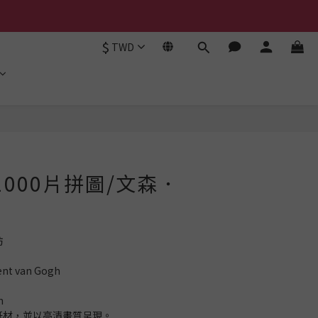
$
TWD
立即購買
1000片拼圖/文森．
坊
t van Gogh
m
質紙材，並以高清畫質呈現。