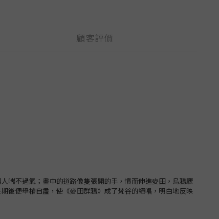
顧客評價
叫人喘不過氣；畫中的道路像隻張開的手，憤而伸進麥田，烏鴉驟
星期後便舉槍自盡，使《麥田群鴉》成了梵谷的絕唱，明白地反映