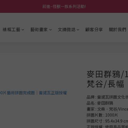
前進~怪獸一族系列活動!
前進~怪獸一族系列活動!
分享美好時光 ∣ APP好友推薦
裱框工藝
藝術畫家
文摘微誌
顧客分享
關於我們
前進~怪獸一族系列活動!
麥田群鴉/
梵谷/長幅
品牌 : 雷諾瓦拼圖文化
品名 : 麥田群鴉
畫家 : 文森．梵谷/Vincen
拼圖片數 : 1000片
拼圖尺寸 : 95.4x34.9 c
正版授權 : 使用高品