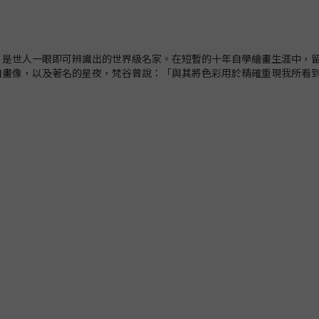
繪畫風格，是世人一眼即可辨識出的世界級名家。在短暫的十年自學繪畫生涯中
自畫像，以及著名的星夜，梵谷曾說：「與其將色彩用於精確重現我所看