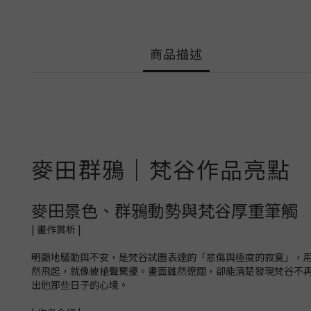
商品描述
麥田群鴉｜梵谷作品亮點
麥田景色、群鴉動勢與梵谷厚重筆觸
| 畫作賞析 |
明顯地騷動與不安，是梵谷試圖表達的「悲傷與極度的寂寞」，
然飛起，就像被槍聲驚擾。畫面雖然遼闊，卻能清楚發現梵谷不
出他那些日子的心境。