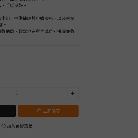
緊密，手感良好。
服務小組，提供補缺片申購服務，以及專業
務。
拼圖收納筒，輕鬆地在室內或戶外拼圖並收
立即購買
加入追蹤清單