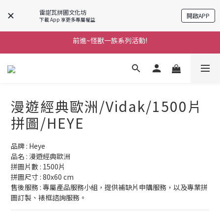
雷諾瓦拼圖文化坊
開啟APP
下載 App 享更多專屬權益
前進~怪獸一族系列活動!
前進~怪獸一族系列活動!
分享美好時光 ∣ APP好友推薦
前進~怪獸一族系列活動!
漫遊經典歐洲/Vidak/1500片
拼圖/HEYE
品牌 : Heye
品名 : 漫遊經典歐洲
拼圖片數 : 1500片
拼圖尺寸 : 80x60 cm
售後服務 : 專屬產品服務小組，提供補缺片申購服務，以及專業拼
圖訂製、裱框諮詢服務。