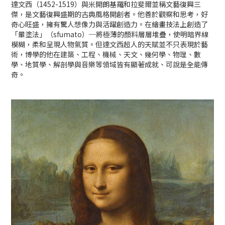
達文西（1452-1519）與米開朗基羅和拉斐爾並稱文藝復興三
傑，是文藝復興盛期的古典風格開創者。他善於觀察和思考，好
奇心旺盛，擁有驚人想像力與活躍創造力。在繪畫技法上創造了
「暈塗法」（sfumato）─將極薄的顏料層層堆疊，使明暗界線
模糊，柔和呈現人物氣質。但達文西超人的天賦並不只表現於藝
術，博學的他在建築、工程、機械、天文、幾何學、物理、數
學、地質學、解剖學與音樂等領域皆有顯著成就、可說是全能傳
奇。