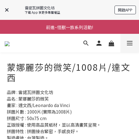
雷諾瓦拼圖文化坊
開啟APP
下載 App 享更多專屬權益
前進~怪獸一族系列活動!
前進~怪獸一族系列活動!
分享美好時光 ∣ APP好友推薦
前進~怪獸一族系列活動!
蒙娜麗莎的微笑/1008片/達文
西
品牌 : 雷諾瓦拼圖文化坊
品名 : 蒙娜麗莎的微笑
畫家 : 達文西/Leonardo da Vinci
拼圖片數 : 1000片(實際為1008片)
拼圖尺寸 : 50x75 cm
正版授權 : 使用高品質紙材，並以高清畫質呈現。
拼圖特性 : 拼圖接合緊密，手感良好。
製造產地 : 台灣製造。