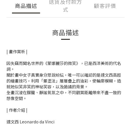
送貨及付款方
商品描述
顧客評價
式
商品描述
| 畫作賞析 |
因失竊而聞名世界的《蒙娜麗莎的微笑》，已是西洋美術的代名
詞。
關於畫中女子真實身分眾說紛紜，唯一可以確認的是達文西高超
的繪畫技巧，利用「暈塗法」層層疊上的油彩，使輪廓模糊，造
就她似笑非笑的神祕笑容，以及詭譎的背景。
全畫沉浸在朦朧、靜謐氣氛之中，不同觀賞距離帶來不盡一致的
想像空間。
| 作者介紹 |
達文西 Leonardo da Vinci