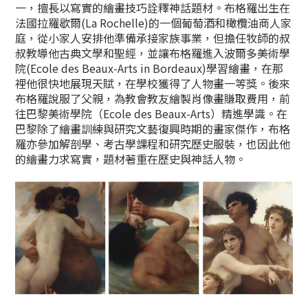
一，擅長以寫實的繪畫技巧詮釋神話題材。布格羅出生在
法國拉羅歇爾(La Rochelle)的一個葡萄酒和橄欖油商人家
庭，從小家人安排他準備承接家族事業，但擔任牧師的叔
叔教導他古典文學和聖經，並讓布格羅進入波爾多美術學
院(Ecole des Beaux-Arts in Bordeaux)學習繪畫，在那
裡他很快地展現天賦，在學校獲得了人物畫一等獎。後來
布格羅說服了父親，為教會教友繪製肖像畫賺取費用，前
往巴黎美術學院（Ecole des Beaux-Arts）精進學識。在
巴黎除了繪畫訓練與研究文藝復興時期的畫家傑作，布格
羅亦參加解剖學、考古學課程和研究歷史服裝，也因此他
的繪畫力求寫實，題材著重在歷史與神話人物。