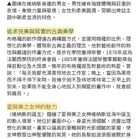
▲圍繞在維納斯身邊的男女，男性擁有強健體魄與莊重的
表情，象徵力量與
敬畏；女性則柔美圓潤，突顯出神話主
題中剛柔並濟的特色。
追求完美與寫實的古典美學
布格羅的創作遵循古典構圖方式，並運用精確的比例、理
想化的美學，體現
新古典主義的理念。他對藝術創作的熱
忱與嚴謹的作畫方式，逐步在學院獲
得榮譽，1876年成為
法蘭西學院的終身會員，1885年獲頒法國榮譽軍團勳
章指
揮官勳位及大獎章。晚年的布格羅提及對藝術的熱愛，曾
說：「每天我
都充滿喜悅地去工作室；晚上，當因為黑夜
而不得不停下來時，我幾乎迫不
及待地等待第二天早上的
到來，如果我不能全身心地投入到親愛的畫作中，
我會感
到痛苦。」
愛與美之女神的魅力
〈維納斯的誕生〉描繪了愛與美之女神維納斯從海中誕生
的動人場景。
她位於畫面中心，身姿光滑細膩，流露出理
想化的美感。畫家以逼真的筆觸
與對光影細膩的掌握，使
女神散發出神聖優雅的氣質。她的長髮如波浪般披
散於身