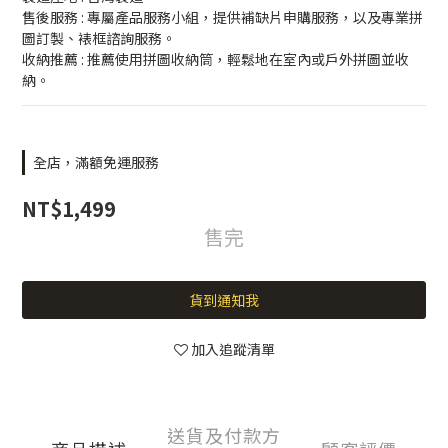
售後服務 : 專屬產品服務小組，提供補缺片申購服務，以及專業拼
圖訂製、裱框諮詢服務。
收納推薦 : 推薦使用拼圖收納筒，輕鬆地在室內或戶外拼圖並收
納。
全店，滿額免運服務
NT$1,499
售完
貨到通知我
加入追蹤清單
送貨及付款方