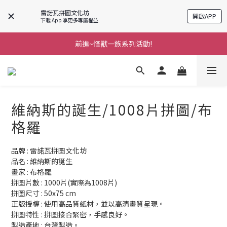
雷諾瓦拼圖文化坊
開啟APP
下載 App 享更多專屬權益
前進~怪獸一族系列活動!
前進~怪獸一族系列活動!
分享美好時光 ∣ APP好友推薦
前進~怪獸一族系列活動!
維納斯的誕生/1008片拼圖/布
格羅
品牌 : 雷諾瓦拼圖文化坊
品名 : 維納斯的誕生
畫家 : 布格羅
拼圖片數 : 1000片(實際為1008片)
拼圖尺寸 : 50x75 cm
正版授權 : 使用高品質紙材，並以高清畫質呈現。
拼圖特性 : 拼圖接合緊密，手感良好。
製造產地 : 台灣製造。