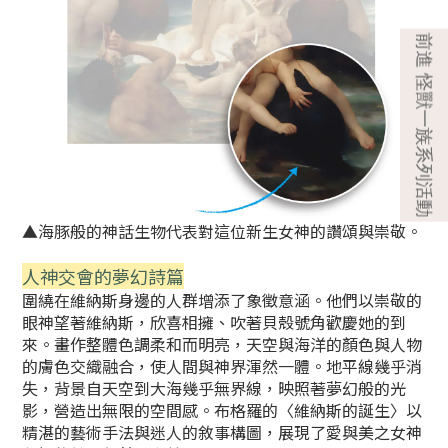
▲海豚般的神話生物代表對這位新生女神的讚頌與崇敬。
人神交會的夢幻詩篇
圍繞在維納斯身邊的人群增添了象徵意涵。他們以崇敬的
眼神望著維納斯，
欣喜相擁、吹著貝殼號角歡慶她的到
來。畫作整體色調柔和而明亮，天空與
海洋的顏色與人物
的膚色交織融合，使人間與神界渾然一體。地平線幾乎消
失，背景自天空到大海幾乎無界線，映照著夢幻般的光
影，營造出無限的空
間感。布格羅的〈維納斯的誕生〉以
精湛的藝術手法與迷人的敘事構圖，展
現了愛與美之女神