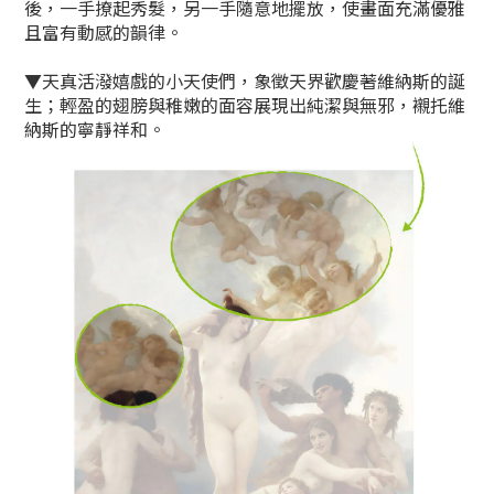
後，一手撩起秀髮，另一手隨意地擺放，使畫面充滿優雅
且富有動感
的韻律。
▼天真活潑嬉戲的小天使們，象徵天界歡慶著維納斯的誕
生；輕盈的翅膀與
稚嫩的面容展現出純潔與無邪，襯托維
納斯的寧靜祥和。