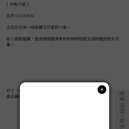
| 作者介紹 |
呂芊 LU CHIEN
出生在台灣一個美麗又可愛的小島。
從小喜歡繪畫，擅長運用圓潤柔和的線條搭配活潑鮮豔的色彩作
畫。
尺寸：尺寸：52x77 cm
產品編號：R-T-1147