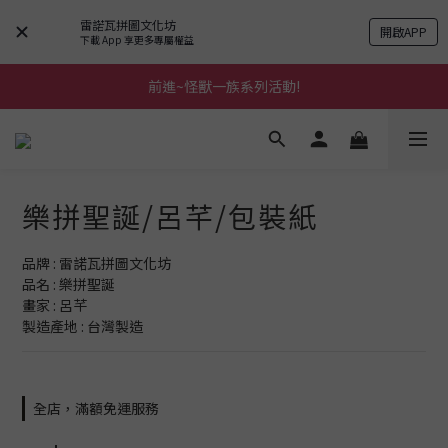
雷諾瓦拼圖文化坊
開啟APP
下載 App 享更多專屬權益
前進~怪獸一族系列活動!
前進~怪獸一族系列活動!
分享美好時光 ∣ APP好友推薦
前進~怪獸一族系列活動!
樂拼聖誕/呂芊/包裝紙
品牌 : 雷諾瓦拼圖文化坊
品名 : 樂拼聖誕
畫家 : 呂芊
製造產地 : 台灣製造
全店，滿額免運服務