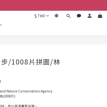
$
TWD
立即購買
步/1008片拼圖/林
坊
nd Nature Conservation Agency
為1008片)
質紙材，並以高清畫質呈現。