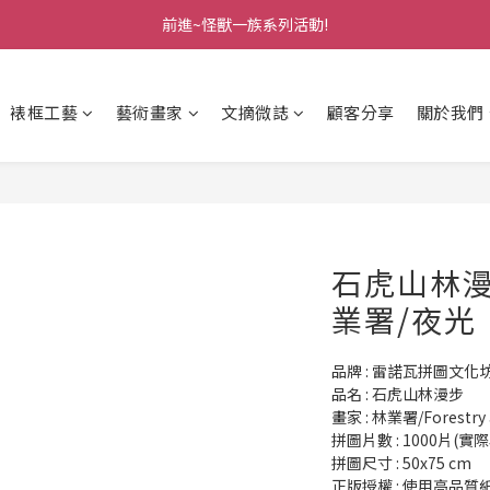
前進~怪獸一族系列活動!
前進~怪獸一族系列活動!
分享美好時光 ∣ APP好友推薦
裱框工藝
藝術畫家
文摘微誌
顧客分享
關於我們
前進~怪獸一族系列活動!
石虎山林漫
業署/夜光
品牌 : 雷諾瓦拼圖文化
品名 : 石虎山林漫步
畫家 : 林業署/Forestry a
拼圖片數 : 1000片(實際
拼圖尺寸 : 50x75 cm
正版授權 : 使用高品