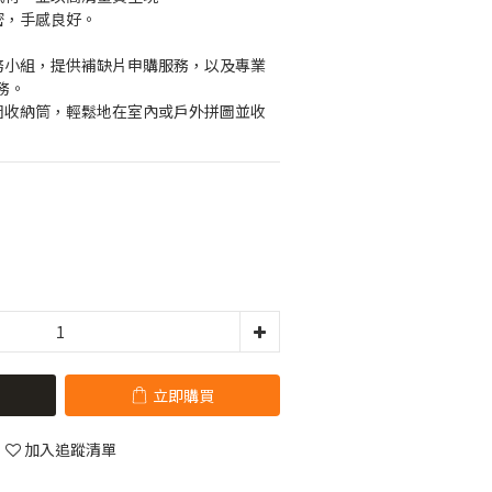
緊密，手感良好。
服務小組，提供補缺片申購服務，以及專業
務。
拼圖收納筒，輕鬆地在室內或戶外拼圖並收
立即購買
加入追蹤清單