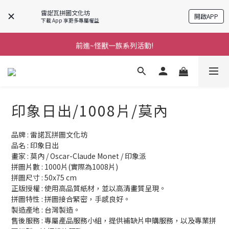
雷諾瓦拼圖文化坊
開啟APP
下載 App 享更多專屬權益
前進~怪獸一族系列活動!
前進~怪獸一族系列活動!
分享美好時光 ∣ APP好友推薦
前進~怪獸一族系列活動!
印象日出/1008片/莫內
品牌 : 雷諾瓦拼圖文化坊
品名 : 印象日出
畫家 : 莫內 / Oscar-Claude Monet / 印象派
拼圖片數 : 1000片(實際為1008片)
拼圖尺寸 : 50x75 cm
正版授權 : 使用高品質紙材，並以高清畫質呈現。
拼圖特性 : 拼圖接合緊密，手感良好。
製造產地 : 台灣製造。
售後服務 : 專屬產品服務小組，提供補缺片申購服務，以及專業拼