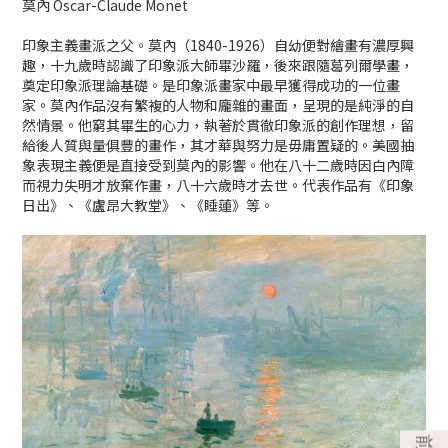
莫內 Oscar-Claude Monet
印象主義畫派之父。莫內（1840-1926）自幼便對繪畫有濃厚興
趣，十九歲時認識了印象派大師畢沙羅，後來跟隨葛列爾學畫，
奠定印象派理論基礎。是印象派畫家中最早獲得成功的一位畫
家。莫內作品沒有繁複的人物和龐雜的畫面，呈現的是純淨的自
然情景。他窮其畢生的心力，執著於貫徹印象派的創作理想，留
給後人質與量俱豐的畫作，其才華與努力是毋庸置疑的。美國抽
象表現主義便是直接受到莫內的影響。他在八十二歲時因白內障
而視力失明才放棄作畫，八十六歲時才去世。代表作品有《印象
日出》、《盧昂大教堂》、《睡蓮》等。