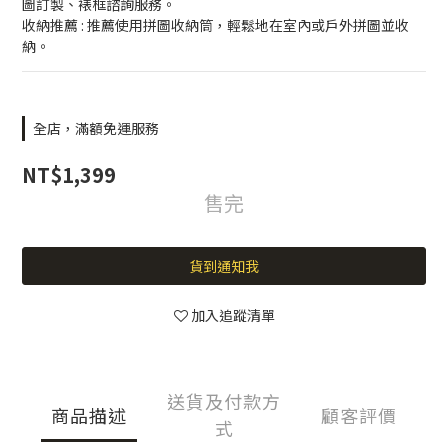
圖訂製、裱框諮詢服務。
收納推薦 : 推薦使用拼圖收納筒，輕鬆地在室內或戶外拼圖並收
納。
全店，滿額免運服務
NT$1,399
售完
貨到通知我
加入追蹤清單
送貨及付款方
商品描述
顧客評價
式