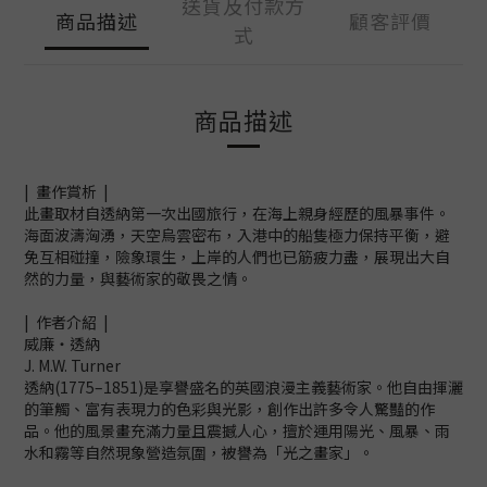
送貨及付款方
商品描述
顧客評價
式
商品描述
| 畫作賞析 |
此畫取材自透納第一次出國旅行，在海上親身經歷的風暴事件。
海面波濤洶湧，天空烏雲密布，入港中的船隻極力保持平衡，避
免互相碰撞，險象環生，上岸的人們也已筋疲力盡，展現出大自
然的力量，與藝術家的敬畏之情。
| 作者介紹 |
威廉‧透納
J. M.W. Turner
透納(1775–1851)是享譽盛名的英國浪漫主義藝術家。他自由揮灑
的筆觸、富有表現力的色彩與光影，創作出許多令人驚豔的作
品。他的風景畫充滿力量且震撼人心，擅於運用陽光、風暴、雨
水和霧等自然現象營造氛圍，被譽為「光之畫家」。