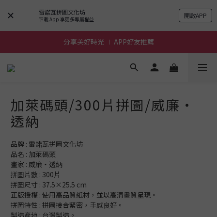
雷諾瓦拼圖文化坊
開啟APP
前進~怪獸一族系列活動!
下載 App 享更多專屬權益
分享美好時光 ∣ APP好友推薦
前進~怪獸一族系列活動!
前進~怪獸一族系列活動!
加萊碼頭/300片拼圖/威廉‧
透納
品牌 : 雷諾瓦拼圖文化坊
品名 : 加萊碼頭
畫家 : 威廉‧透納
拼圖片數 : 300片
拼圖尺寸 : 37.5×25.5 cm
正版授權 : 使用高品質紙材，並以高清畫質呈現。
拼圖特性 : 拼圖接合緊密，手感良好。
製造產地 : 台灣製造。