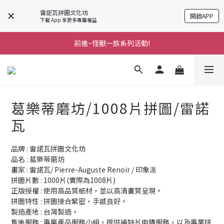
雷諾瓦拼圖文化坊
開啟APP
下載 App 享更多專屬權益
前進~怪獸一族系列活動!
前進~怪獸一族系列活動!
分享美好時光 ∣ APP好友推薦
前進~怪獸一族系列活動!
葛樂蒂磨坊/1008片拼圖/雷諾
瓦
品牌 : 雷諾瓦拼圖文化坊
品名 : 葛樂蒂磨坊
畫家 : 雷諾瓦/ Pierre-Auguste Renoir / 印象派
拼圖片數 : 1000片(實際為1008片)
正版授權 : 使用高品質紙材，並以高清畫質呈現。
拼圖特性 : 拼圖接合緊密，手感良好。
製造產地 : 台灣製造。
售後服務 : 專屬產品服務小組，提供補缺片申購服務，以及專業拼