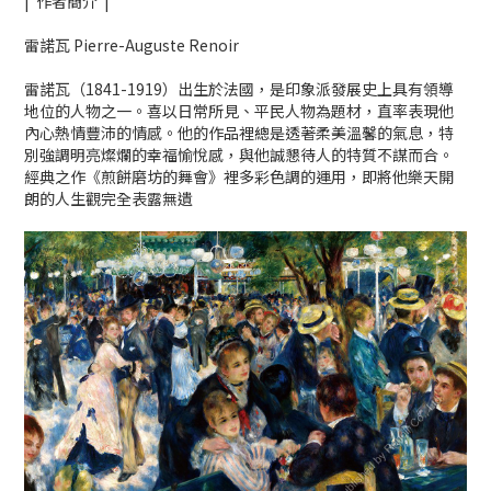
| 作者簡介 |
雷諾瓦 Pierre-Auguste Renoir
雷諾瓦（1841-1919）出生於法國，是印象派發展史上具有領導
地位的人物之一。喜以日常所見、平民人物為題材，直率表現他
內心熱情豐沛的情感。他的作品裡總是透著柔美溫馨的氣息，特
別強調明亮燦爛的幸福愉悅感，與他誠懇待人的特質不謀而合。
經典之作《煎餅磨坊的舞會》裡多彩色調的運用，即將他樂天開
朗的人生觀完全表露無遺