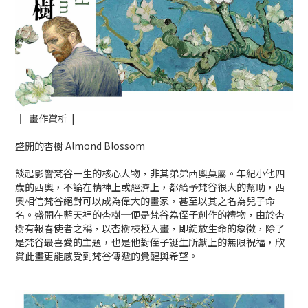
｜ 畫作賞析 |
盛開的杏樹 Almond Blossom
談起影響梵谷一生的核心人物，非其弟弟西奧莫屬。年紀小他四
歲的西奧，不論在精神上或經濟上，都給予梵谷很大的幫助，西
奧相信梵谷絕對可以成為偉大的畫家，甚至以其之名為兒子命
名。盛開在藍天裡的杏樹─便是梵谷為侄子創作的禮物，由於杏
樹有報春使者之稱，以杏樹枝椏入畫，即綻放生命的象徵，除了
是梵谷最喜愛的主題，也是他對侄子誕生所獻上的無限祝福，欣
賞此畫更能感受到梵谷傳遞的覺醒與希望。