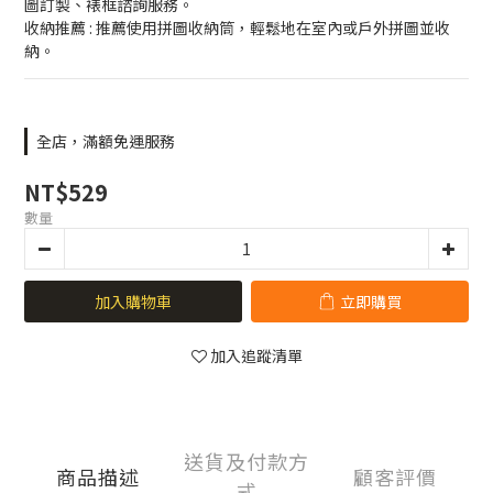
圖訂製、裱框諮詢服務。
收納推薦 : 推薦使用拼圖收納筒，輕鬆地在室內或戶外拼圖並收
納。
全店，滿額免運服務
NT$529
數量
加入購物車
立即購買
加入追蹤清單
送貨及付款方
商品描述
顧客評價
式