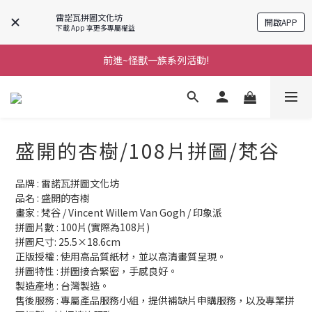
雷諾瓦拼圖文化坊
開啟APP
下載 App 享更多專屬權益
前進~怪獸一族系列活動!
前進~怪獸一族系列活動!
分享美好時光 ∣ APP好友推薦
前進~怪獸一族系列活動!
盛開的杏樹/108片拼圖/梵谷
品牌 : 雷諾瓦拼圖文化坊
品名 : 盛開的杏樹
畫家 : 梵谷 / Vincent Willem Van Gogh / 印象派
拼圖片數 : 100片(實際為108片)
拼圖尺寸: 25.5×18.6cm
正版授權 : 使用高品質紙材，並以高清畫質呈現。
拼圖特性 : 拼圖接合緊密，手感良好。
製造產地 : 台灣製造。
售後服務 : 專屬產品服務小組，提供補缺片申購服務，以及專業拼