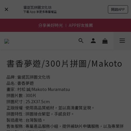
雷諾瓦拼圖文化坊
開啟APP
前進~怪獸一族系列活動!
下載 App 享更多專屬權益
分享美好時光 ∣ APP好友推薦
前進~怪獸一族系列活動!
前進~怪獸一族系列活動!
書香夢遊/300片拼圖/Makoto
品牌 : 雷諾瓦拼圖文化坊
品名 : 書香夢遊
畫家 : 村松 誠/Makoto Muramatsu
拼圖片數 : 300片
拼圖尺寸 : 25.2X37.5cm
正版授權 : 使用高品質紙材，並以高清畫質呈現。
拼圖特性 : 拼圖接合緊密，手感良好。
製造產地 : 台灣製造。
售後服務 : 專屬產品服務小組，提供補缺片申購服務，以及專業拼