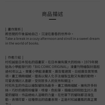
商品描述
| 畫作賞析 |
將悠閒的午後留給自己，沉浸在書香的世界中。
Take a break in a cozy afternoon and stroll in a sweet dream
in the world of books.
| 作者介紹 |
村松誠是日本知名的插畫家，在日本擁有廣大的粉絲。1979年開
始為小學館發行的「BIG COMIC ORIGINAL」漫畫刊物繪製封面超
過40年以上，曾獲小學館漫畫賞、廣告電通賞、日經廣告賞等獎
項。畫工精緻細膩，擅長以擬人化手法繪製生動又有趣的動物。
可愛表情討人喜歡，受到眾多人的支持和關注。
村松先生的作品以繪製貓咪為最多，畫工精緻細膩，擁有許多粉
絲。巧妙的運用粉蠟筆、噴槍、色鉛筆，描繪出栩栩如生討人喜
愛的貓咪，作品總給人溫暖的力量，在他筆下的貓咪都活潑生
動、表情可愛，這種傑出的插畫表現，正是村松誠畫風的真正實
力。