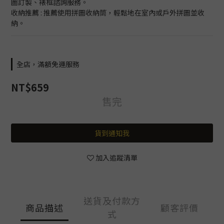
圖訂製、裱框諮詢服務。
收納推薦 : 推薦使用拼圖收納筒，輕鬆地在室內或戶外拼圖並收
納。
全店，滿額免運服務
NT$659
售完
貨到通知我
加入追蹤清單
送貨及付款方
商品描述
顧客評價
式