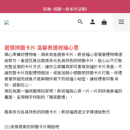
前進~怪獸一族系列活動!
前進~怪獸一族系列活動!
選張拼圖卡片 溫馨表達祝福心意
精心準備好禮物後，再來就是選張卡片，將祝福心意隨著禮物傳達
給對方。雷諾瓦推出風格多元各具特色的拼圖卡片，貼心以不打散
完整呈現的卡片方式，讓你立即購買即可書寫祝福於卡片背面，不
論完整卡片搭配禮物贈送，或是加個小遊戲把拼圖卡片打散，收禮
者要拼組完成後才能解開你寫下的祝福小秘密，讓收禮者印象深
刻、感動在心。
現在就選一幅拼圖帶回家吧！將祝福與心意一片一片的拼進幸福的
畫面，呈現親手特製的「獨家獻禮」。
風格多元各具特色的拼圖卡片，將祝福透過文字傳達給對方
(1) 挑張喜愛的拼圖卡片開始吧