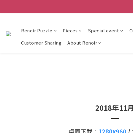
Renoir Puzzle
Pieces
Special event
C
Customer Sharing
About Renoir
2018年11
桌面下載：
1280x960
/