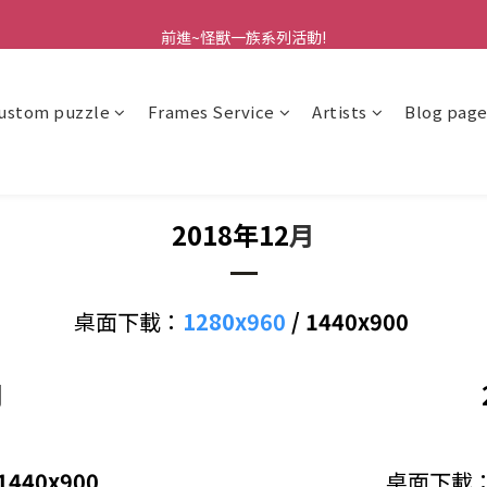
前進~怪獸一族系列活動!
前進~怪獸一族系列活動!
分享美好時光 ∣ APP好友推薦
ustom puzzle
Frames Service
Artists
Blog pag
前進~怪獸一族系列活動!
2018年1
2
月
桌面下載：
1280x960
/
1440x900
月
1440x900
桌面下載