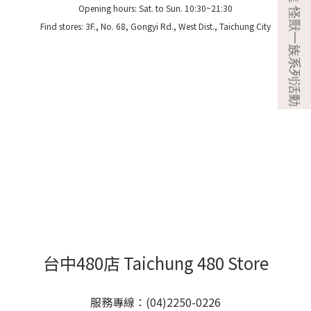
Opening hours: Sat. to Sun. 10:30~21:30
Find stores: 3F., No. 68, Gongyi Rd., West Dist., Taichung City
台中480店 Taichung 480 Store
服務專線：(04)2250-0226