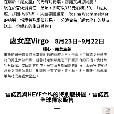
在屬於
「處女座」的光輝月份裏，雷諾瓦與您同慶！
現在於官網消費任一品項，即可以333元加購150片
「處女
座
」拼圖
(約67折)，來自德國畫家─Rosina Wachtmeister
的繪製，增添特殊銀箔效果，十分適合為
「處女
座
」的朋友
送上一份暖心的生日禮物！
處女座Virgo
8月23日~9月22日
細心、完美主義
宙斯的哥哥普魯特是掌管地獄的冥府之王，他愛上了農業女神蒂美
特的獨生女波希鳳，普魯特讓波希鳳吃下四顆冥府的石榴，使她每
年有四個月要回到冥府中。每當波希鳳回到冥府時，蒂美特便會思
念愛女而無法農耕，地球因此有了春、夏、秋、冬。宙斯也為此讓
蒂美特成為處女星座。
雷諾瓦與HEYE合作的特別版拼圖，雷諾瓦
全球
獨家販售