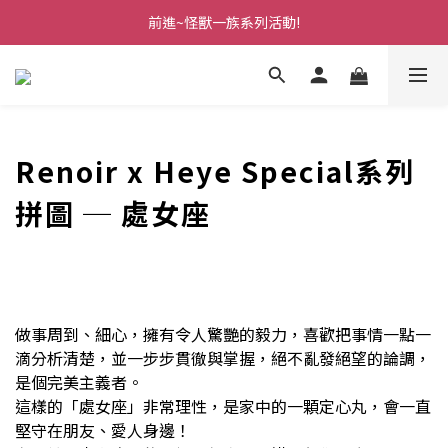
前進~怪獸一族系列活動!
前進~怪獸一族系列活動!
分享美好時光 ∣ APP好友推薦
前進~怪獸一族系列活動!
Renoir x Heye Special系列
拼圖 ─
處女座
做事周到、細心，擁有令人驚艷的毅力，喜歡把事情一點一
滴分析清楚，並一步步貫徹與掌握，絕不亂發絕望的論調，
是個完美主義者。
這樣的「處女座」非常理性，是家中的一顆定心丸，會一直
堅守在朋友、愛人身邊！