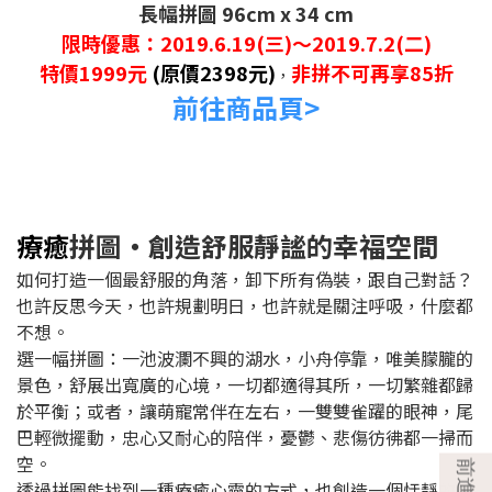
長幅拼圖 96cm x 34 cm
限時優惠：2019.6.19(三)～2019.7.2(二)
特價1999元
(原價2398元)
​非拼不可再享85折
，
前往商品頁>
療癒
拼圖‧創造舒服靜謐的幸福空間
如何打造一個最舒服的角落，卸下所有偽裝，跟自己對話？
也許反思今天，也許規劃明日，也許就是關注呼吸，什麼都
不想。
選一幅拼圖：一池波瀾不興的湖水，小舟停靠，唯美朦朧的
景色，舒展出寬廣的心境，一切都適得其所，一切繁雜都歸
於平衡；或者，讓萌寵常伴在左右，一雙雙雀躍的眼神，尾
巴輕微擺動，忠心又耐心的陪伴，憂鬱、悲傷彷彿都一掃而
空。
透過拼圖能找到一種療癒心靈的方式，也創造一個恬靜的氛