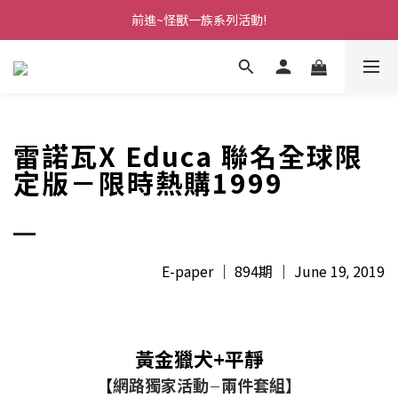
前進~怪獸一族系列活動!
前進~怪獸一族系列活動!
分享美好時光 ∣ APP好友推薦
前進~怪獸一族系列活動!
雷諾瓦X Educa 聯名全球限
定版－限時熱購1999
E-paper
｜
894期
｜
June 19
2019
,
黃金獵犬+平靜
【
網路獨家活動
兩件套組】
－