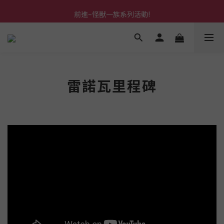
前進~怪獸一族系列活動!
前進~怪獸一族系列活動!
分享美好時光 ∣ APP好友推薦
前進~怪獸一族系列活動!
雷諾瓦里程碑