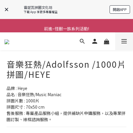
雷諾瓦拼圖文化坊
開啟APP
下載 App 享更多專屬權益
分享美好時光 ∣ APP好友推薦
前進~怪獸一族系列活動!
前進~怪獸一族系列活動!
音樂狂熱/Adolfsson /1000片
拼圖/HEYE
品牌 : Heye
品名 : 音樂狂熱/Music Maniac
拼圖片數 : 1000片
拼圖尺寸 : 70x50 cm
售後服務 : 專屬產品服務小組，提供補缺片申購服務，以及專業拼
圖訂製、裱框諮詢服務。