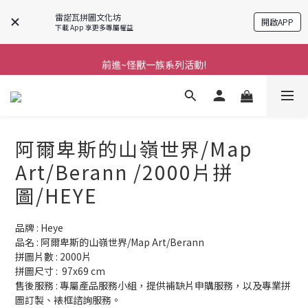
雷諾瓦拼圖文化坊
開啟APP
下載 App 享更多專屬權益
前進~怪獸一族系列活動!
前進~怪獸一族系列活動!
分享美好時光 ∣ APP好友推薦
前進~怪獸一族系列活動!
阿爾卑斯的山嶺世界/Map
Art/Berann /2000片拼
圖/HEYE
品牌 : Heye
品名 : 阿爾卑斯的山嶺世界/Map Art/Berann
拼圖片數 : 2000片
拼圖尺寸 :  97x69 cm
售後服務 : 專屬產品服務小組，提供補缺片申購服務，以及專業拼
圖訂製、裱框諮詢服務。