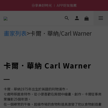
分享美好時光 ∣ APP好友推薦
前進~怪獸一族系列活動!
前進~怪獸一族系列活動!
畫家列表
>卡爾．華納/Carl Warner
卡爾．華納 Carl Warner
卡爾．華納1975年出生於英國的利物浦市。
七歲時移居肯特市，從小便喜歡在房間中繪畫、創作，卡爾從事商
業攝影25個年頭。
在一個尋常的午後，超級市場的食物和道具激發了他以食物創造畫