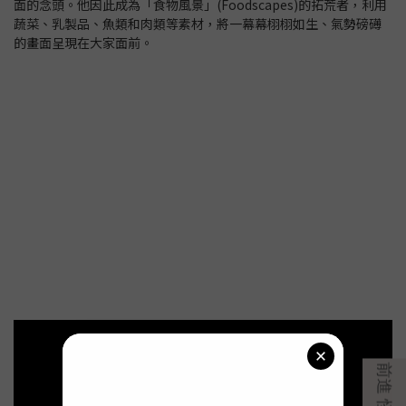
面的念頭。他因此成為「食物風景」(Foodscapes)的拓荒者，利用
蔬菜、乳製品、魚類和肉類等素材，將一幕幕栩栩如生、氣勢磅礡
的畫面呈現在大家面前。