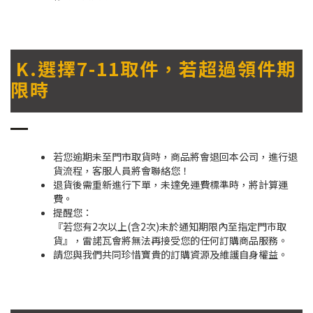
K.選擇7-11取件，若超過領件期
限時
若您逾期未至門市取貨時，商品將會退回本公司，進行退
貨流程，客服人員將會聯絡您！
退貨後需重新進行下單，未達免運費標準時，將計算運
費。
提醒您：
『若您有2次以上(含2次)未於通知期限內至指定門巿取
貨』，雷諾瓦會將無法再接受您的任何訂購商品服務。
請您與我們共同珍惜寶貴的訂購資源及維護自身權益。