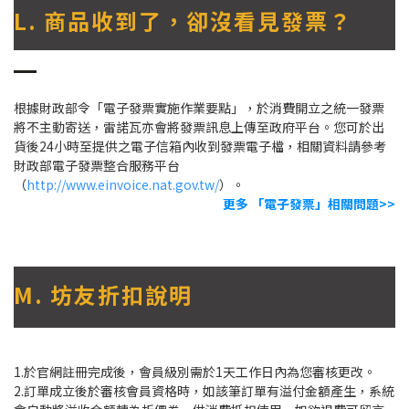
L. 商品收到了，卻沒看見發票？
根據財政部令「電子發票實施作業要點」，於消費開立之統一發票
將不主動寄送，雷諾瓦亦會將發票訊息上傳至政府平台。您可於出
貨後24小時至提供之電子信箱內收到發票電子檔，相關資料請參考
財政部電子發票整合服務平台
（
http://www.einvoice.nat.gov.tw/
）。
更多 「電子發票」相關問題>>
M. 坊友折扣說明
1.於官網註冊完成後，會員級別需於1天工作日內為您審核更改。
2.訂單成立後於審核會員資格時，如該筆訂單有溢付金額產生，系統